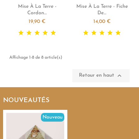


Aperçu rapide
Aperçu rapide
Mise À La Terre -
Mise À La Terre - Fiche
Cordon...
De...
19,90 €
14,00 €
Affichage 1-8 de 8 article(s)

Retour en haut
NOUVEAUTÉS
Nouveau