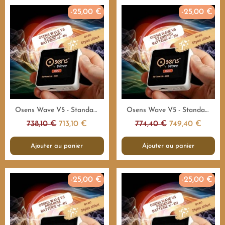
-25,00 €
-25,00 €
Aperçu rapide
Aperçu rapide
Osens Wave V5 - Standard 55.000Hz - 4H - Emetteur fréquences
Osens Wave V5 - Standard 55.000Hz - 8H - Emetteur fréquences
738,10 €
713,10 €
774,40 €
749,40 €
Ajouter au panier
Ajouter au panier
-25,00 €
-25,00 €