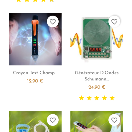
favorite_border
favorite_border


Aperçu rapide
Aperçu rapide
Crayon Test Champ...
Générateur D’Ondes
Schumann...
12,90 €
24,90 €
favorite_border
favorite_border