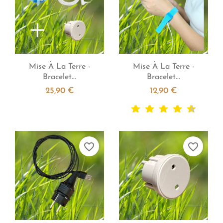


Aperçu rapide
Aperçu rapide
Mise À La Terre -
Mise À La Terre -
Bracelet...
Bracelet...
25,90 €
12,90 €
favorite_border
favorite_border