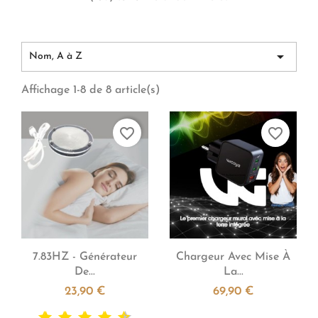

Nom, A à Z
Affichage 1-8 de 8 article(s)
favorite_border
favorite_border


Aperçu rapide
Aperçu rapide
7.83HZ - Générateur
Chargeur Avec Mise À
De...
La...
23,90 €
69,90 €