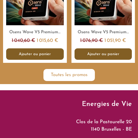
Aperçu rapide
Aperçu rapide
Osens Wave V5 Premium 1.000.000Hz - 4H - Emetteur fréquences
Osens Wave V5 Premium 1.000.000Hz - 8H - Emetteur fréquences
1 040,60 €
1 015,60 €
1 076,90 €
1 051,90 €
Ajouter au panier
Ajouter au panier
Toutes les promos
Energies de Vie
Clos de la Pastourelle 20
1140 Bruxelles - BE