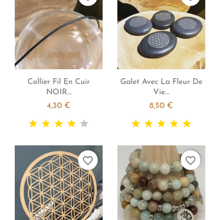


Aperçu rapide
Aperçu rapide
Collier Fil En Cuir
Galet Avec La Fleur De
NOIR...
Vie...
4,30 €
8,50 €
favorite_border
favorite_border