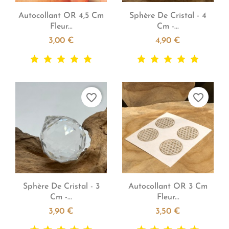


Aperçu rapide
Aperçu rapide
Autocollant OR 4,5 Cm
Sphère De Cristal - 4
Fleur...
Cm -...
3,00 €
4,90 €
favorite_border
favorite_border


Aperçu rapide
Aperçu rapide
Sphère De Cristal - 3
Autocollant OR 3 Cm
Cm -...
Fleur...
3,90 €
3,50 €