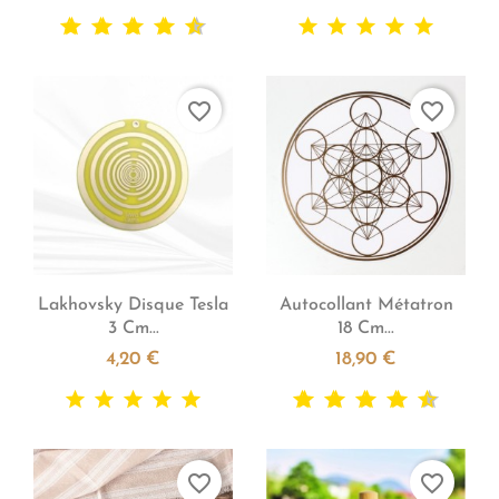
favorite_border
favorite_border


Aperçu rapide
Aperçu rapide
Lakhovsky Disque Tesla
Autocollant Métatron
3 Cm...
18 Cm...
4,20 €
18,90 €
favorite_border
favorite_border