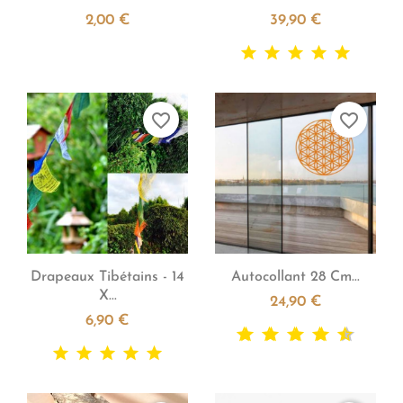
2,00 €
39,90 €
favorite_border
favorite_border


Aperçu rapide
Aperçu rapide
Drapeaux Tibétains - 14
Autocollant 28 Cm...
X...
24,90 €
6,90 €