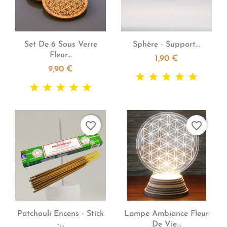


Aperçu rapide
Aperçu rapide
Set De 6 Sous Verre
Sphère - Support...
Fleur...
1,90 €
9,90 €
favorite_border
favorite_border


Aperçu rapide
Aperçu rapide
Patchouli Encens - Stick
Lampe Ambiance Fleur
-...
De Vie...