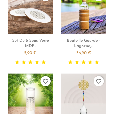


Aperçu rapide
Aperçu rapide
Set De 6 Sous Verre
Bouteille Gourde -
MDF...
Lagoena,...
5,90 €
36,90 €
favorite_border
favorite_border