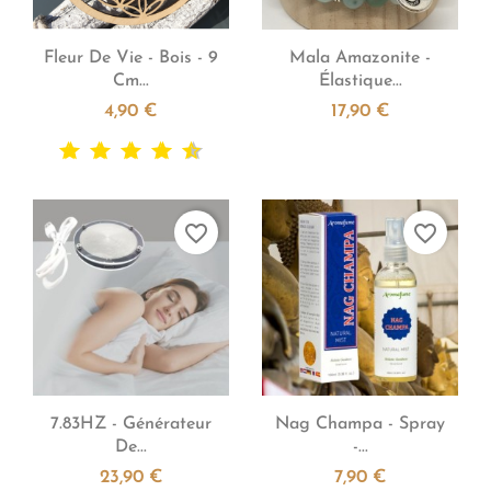


Aperçu rapide
Aperçu rapide
Fleur De Vie - Bois - 9
Mala Amazonite -
Cm...
Élastique...
4,90 €
17,90 €
favorite_border
favorite_border


Aperçu rapide
Aperçu rapide
7.83HZ - Générateur
Nag Champa - Spray
De...
-...
23,90 €
7,90 €