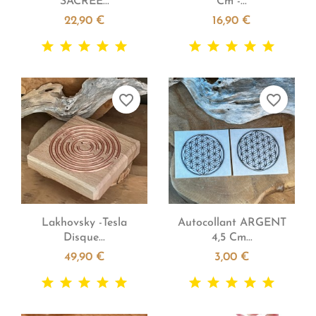
SACREE...
Cm -...
22,90 €
16,90 €
favorite_border
favorite_border


Aperçu rapide
Aperçu rapide
Lakhovsky -Tesla
Autocollant ARGENT
Disque...
4,5 Cm...
49,90 €
3,00 €