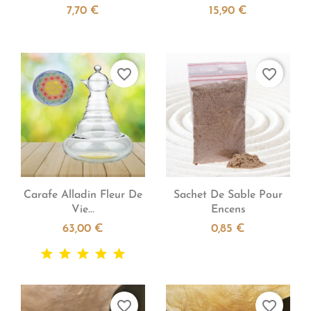
7,70 €
15,90 €
favorite_border
favorite_border


Aperçu rapide
Aperçu rapide
Carafe Alladin Fleur De
Sachet De Sable Pour
Vie...
Encens
63,00 €
0,85 €
favorite_border
favorite_border