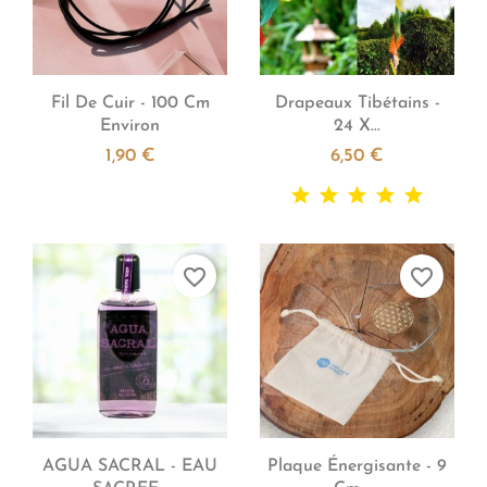


Aperçu rapide
Aperçu rapide
Fil De Cuir - 100 Cm
Drapeaux Tibétains -
Environ
24 X...
1,90 €
6,50 €
favorite_border
favorite_border


Aperçu rapide
Aperçu rapide
AGUA SACRAL - EAU
Plaque Énergisante - 9