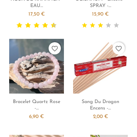
EAU...
SPRAY -...
17,50 €
15,90 €
favorite_border
favorite_border


Aperçu rapide
Aperçu rapide
Bracelet Quartz Rose
Sang Du Dragon
-...
Encens -...
6,90 €
2,00 €