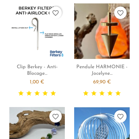
favorite_border
favorite_border


Aperçu rapide
Aperçu rapide
Clip Berkey - Anti-
Pendule HARMONIE -
Blocage...
Jocelyne...
1,00 €
69,90 €
favorite_border
favorite_border