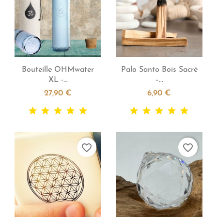


Aperçu rapide
Aperçu rapide
Bouteille OHMwater
Palo Santo Bois Sacré
XL -...
–...
27,90 €
6,90 €
favorite_border
favorite_border