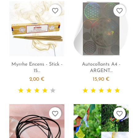
favorite_border
favorite_border


Aperçu rapide
Aperçu rapide
Myrrhe Encens - Stick -
Autocollants A4 -
15...
ARGENT...
2,00 €
15,90 €
favorite_border
favorite_border