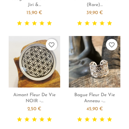
Jiri &...
(Rare)...
15,90 €
39,90 €
favorite_border
favorite_border


Aperçu rapide
Aperçu rapide
Aimant Fleur De Vie
Bague Fleur De Vie
NOIR -...
Anneau -...
2,50 €
45,90 €