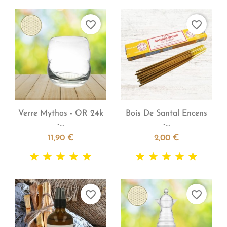
favorite_border
favorite_border


Aperçu rapide
Aperçu rapide
Verre Mythos - OR 24k
Bois De Santal Encens
-...
-...
11,90 €
2,00 €
favorite_border
favorite_border