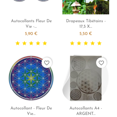


Aperçu rapide
Aperçu rapide
Autocollants Fleur De
Drapeaux Tibétains -
Vie -...
17,5 X...
5,90 €
5,50 €
favorite_border
favorite_border


Aperçu rapide
Aperçu rapide
Autocollant - Fleur De
Autocollants A4 -
Vie...
ARGENT...