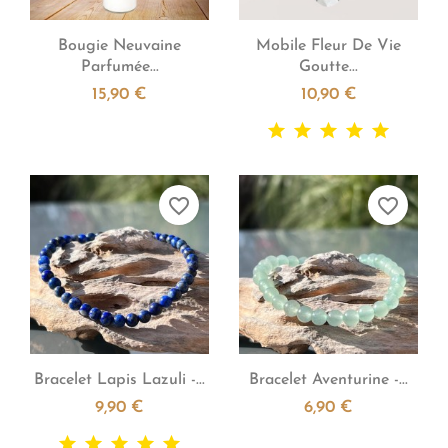


Aperçu rapide
Aperçu rapide
Bougie Neuvaine
Mobile Fleur De Vie
Parfumée...
Goutte...
15,90 €
10,90 €
favorite_border
favorite_border


Aperçu rapide
Aperçu rapide
Bracelet Lapis Lazuli -...
Bracelet Aventurine -...
9,90 €
6,90 €