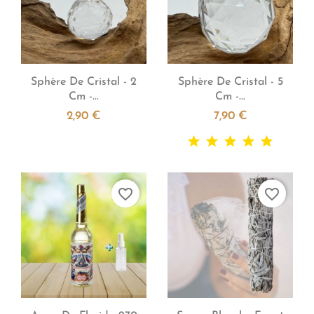


Aperçu rapide
Aperçu rapide
Sphère De Cristal - 2
Sphère De Cristal - 5
Cm -...
Cm -...
2,90 €
7,90 €
favorite_border
favorite_border


Aperçu rapide
Aperçu rapide