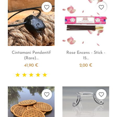
favorite_border
favorite_border


Aperçu rapide
Aperçu rapide
Cintamani Pendentif
Rose Encens - Stick -
(Rare)...
15...
41,90 €
2,00 €
favorite_border
favorite_border