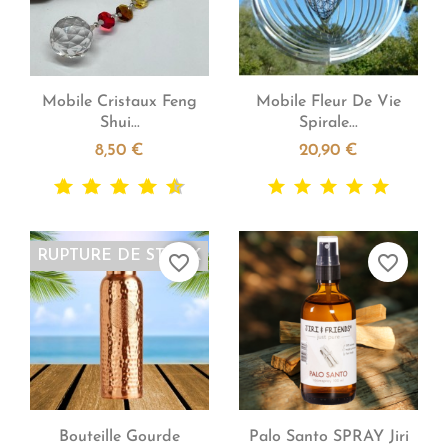


Aperçu rapide
Aperçu rapide
Mobile Cristaux Feng
Mobile Fleur De Vie
Shui...
Spirale...
8,50 €
20,90 €
RUPTURE DE STOCK
favorite_border
favorite_border


Aperçu rapide
Aperçu rapide
Bouteille Gourde
Palo Santo SPRAY Jiri