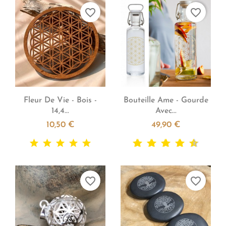
favorite_border
favorite_border


Aperçu rapide
Aperçu rapide
Fleur De Vie - Bois -
Bouteille Ame - Gourde
14,4...
Avec...
10,50 €
49,90 €
favorite_border
favorite_border