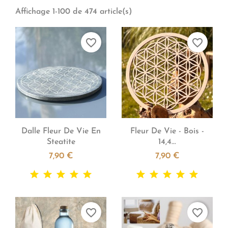
Affichage 1-100 de 474 article(s)
favorite_border
favorite_border


Aperçu rapide
Aperçu rapide
Dalle Fleur De Vie En
Fleur De Vie - Bois -
Steatite
14,4...
7,90 €
7,90 €
favorite_border
favorite_border