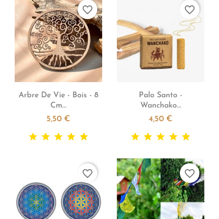
favorite_border
favorite_border


Aperçu rapide
Aperçu rapide
Arbre De Vie - Bois - 8
Palo Santo -
Cm...
Wanchako...
5,50 €
4,50 €
favorite_border
favorite_border