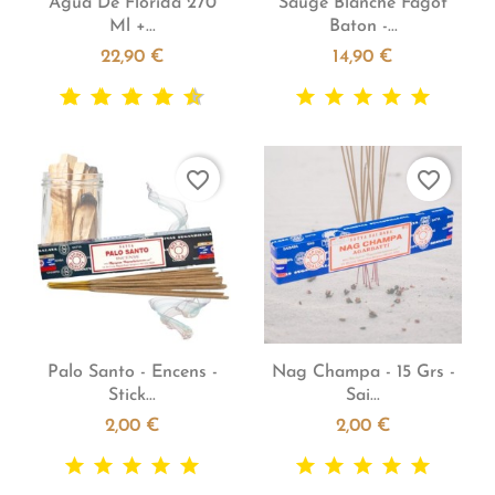
Agua De Florida 270
Sauge Blanche Fagot
Ml +...
Baton -...
22,90 €
14,90 €
favorite_border
favorite_border


Aperçu rapide
Aperçu rapide
Palo Santo - Encens -
Nag Champa - 15 Grs -
Stick...
Sai...
2,00 €
2,00 €