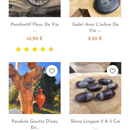


Aperçu rapide
Aperçu rapide
Pendentif Fleur De Vie
Galet Avec L'arbre De
-...
Vie -...
45,90 €
8,50 €
favorite_border
favorite_border


Aperçu rapide
Aperçu rapide
Pendule Goutte D'eau
Shiva Lingam 2 À 3 Cm
En...
-...