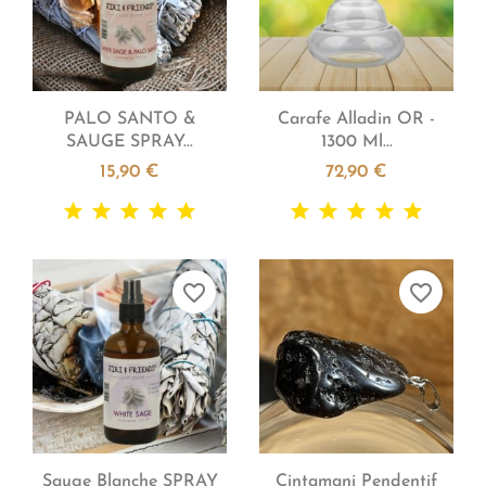


Aperçu rapide
Aperçu rapide
PALO SANTO &
Carafe Alladin OR -
SAUGE SPRAY...
1300 Ml...
15,90 €
72,90 €
favorite_border
favorite_border


Aperçu rapide
Aperçu rapide
Sauge Blanche SPRAY
Cintamani Pendentif