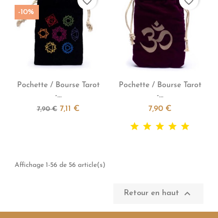
favorite_border
favorite_border
-10%


Aperçu rapide
Aperçu rapide
Pochette / Bourse Tarot
Pochette / Bourse Tarot
-...
-...
7,11 €
7,90 €
7,90 €
Affichage 1-56 de 56 article(s)

Retour en haut