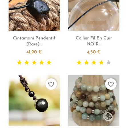


Aperçu rapide
Aperçu rapide
Cintamani Pendentif
Collier Fil En Cuir
(Rare)...
NOIR...
41,90 €
4,30 €
favorite_border
favorite_border