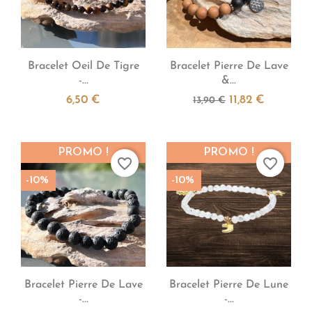


Aperçu rapide
Aperçu rapide
Bracelet Oeil De Tigre
Bracelet Pierre De Lave
-...
&...
6,50 €
11,82 €
13,90 €
PROMO !
PROMO !
favorite_border
favorite_border
-10%
-10%


Aperçu rapide
Aperçu rapide
Bracelet Pierre De Lave
Bracelet Pierre De Lune
-...
-...