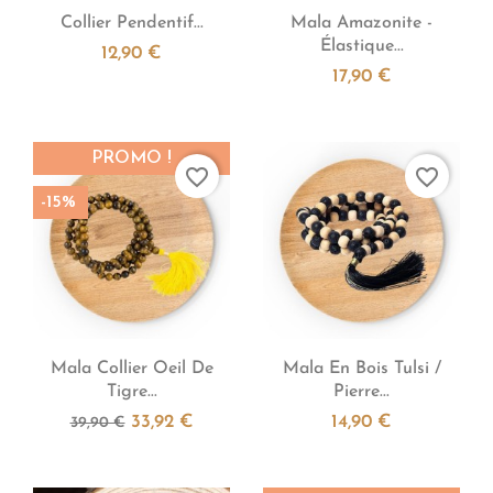


Aperçu rapide
Aperçu rapide
Collier Pendentif...
Mala Amazonite -
Élastique...
12,90 €
17,90 €
PROMO !
favorite_border
favorite_border
-15%


Aperçu rapide
Aperçu rapide
Mala Collier Oeil De
Mala En Bois Tulsi /
Tigre...
Pierre...
33,92 €
14,90 €
39,90 €