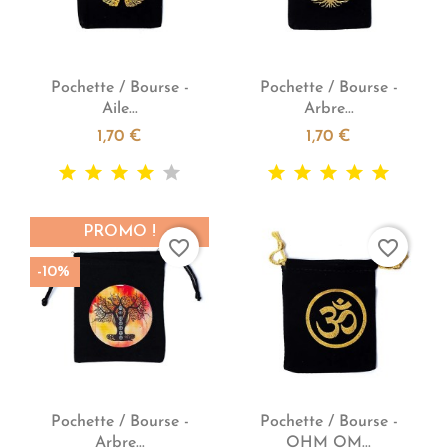


Aperçu rapide
Aperçu rapide
Pochette / Bourse -
Pochette / Bourse -
Aile...
Arbre...
1,70 €
1,70 €
PROMO !
favorite_border
favorite_border
-10%


Aperçu rapide
Aperçu rapide
Pochette / Bourse -
Pochette / Bourse -
Arbre...
OHM OM...