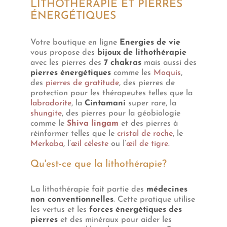
LITHOTHÉRAPIE ET PIERRES
ÉNERGÉTIQUES
Votre boutique en ligne
Energies de vie
vous propose des
bijoux de lithothérapie
avec les pierres des
7 chakras
mais aussi des
pierres énergétiques
comme les
Moquis
,
des
pierres de gratitude
, des pierres de
protection pour les thérapeutes telles que la
labradorite
, la
Cintamani
super rare, la
shungite
, des pierres pour la géobiologie
comme le
Shiva lingam
et des pierres à
réinformer telles que le
cristal de roche
, le
Merkaba
, l’
œil céleste
ou l’
œil de tigre
.
Qu'est-ce que la lithothérapie?
La lithothérapie fait partie des
médecines
non conventionnelles
. Cette pratique utilise
les vertus et les
forces énergétiques des
pierres
et des minéraux pour aider les