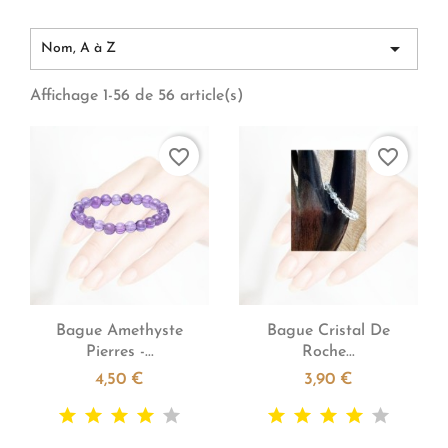

Nom, A à Z
Affichage 1-56 de 56 article(s)
favorite_border
favorite_border


Aperçu rapide
Aperçu rapide
Bague Amethyste
Bague Cristal De
Pierres -...
Roche...
4,50 €
3,90 €