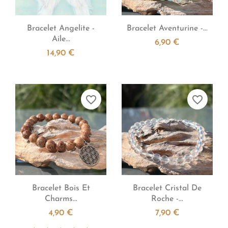


Aperçu rapide
Aperçu rapide
Bracelet Angelite -
Bracelet Aventurine -...
Aile...
6,90 €
14,90 €
favorite_border
favorite_border


Aperçu rapide
Aperçu rapide
Bracelet Bois Et
Bracelet Cristal De
Charms...
Roche -...
4,90 €
7,90 €