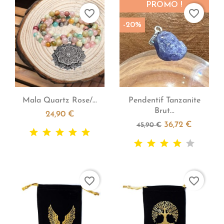
PROMO !
favorite_border
favorite_border
-20%


Aperçu rapide
Aperçu rapide
Mala Quartz Rose/...
Pendentif Tanzanite
Brut...
24,90 €
36,72 €
45,90 €
favorite_border
favorite_border