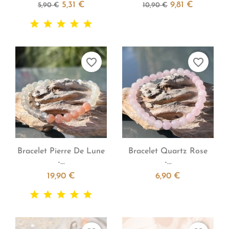
5,31 €
9,81 €
5,90 €
10,90 €
favorite_border
favorite_border


Aperçu rapide
Aperçu rapide
Bracelet Pierre De Lune
Bracelet Quartz Rose
-...
-...
19,90 €
6,90 €