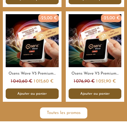
-25,00 €
-25,00 €
Aperçu rapide
Aperçu rapide
Osens Wave V5 Premium 1.000.000Hz - 4H - Emetteur fréquences
Osens Wave V5 Premium 1.000.000Hz - 8H - Emetteur fréquences
1 040,60 €
1 015,60 €
1 076,90 €
1 051,90 €
Ajouter au panier
Ajouter au panier
Toutes les promos