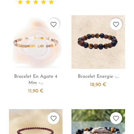
favorite_border
favorite_border


Aperçu rapide
Aperçu rapide
Bracelet En Agate 4
Bracelet Energie -...
Mm –...
18,90 €
11,90 €
favorite_border
favorite_border