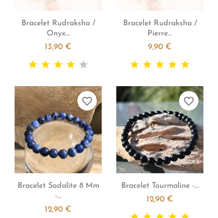


Aperçu rapide
Aperçu rapide
Bracelet Rudraksha /
Bracelet Rudraksha /
Onyx...
Pierre...
13,90 €
9,90 €
favorite_border
favorite_border


Aperçu rapide
Aperçu rapide
Bracelet Sodalite 8 Mm
Bracelet Tourmaline -...
-...
12,90 €
12,90 €