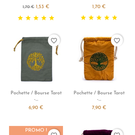
1,53 €
1,70 €
1,70 €
favorite_border
favorite_border


Aperçu rapide
Aperçu rapide
Pochette / Bourse Tarot
Pochette / Bourse Tarot
-...
-...
6,90 €
7,90 €
PROMO !