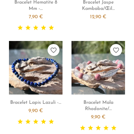


Aperçu rapide
Aperçu rapide
Bracelet Hematite 8
Bracelet Jaspe
Mm -...
Kambaba/œil...
7,90 €
12,90 €
favorite_border
favorite_border


Aperçu rapide
Aperçu rapide
Bracelet Lapis Lazuli -...
Bracelet Mala
Rhodonite/...
9,90 €
9,90 €