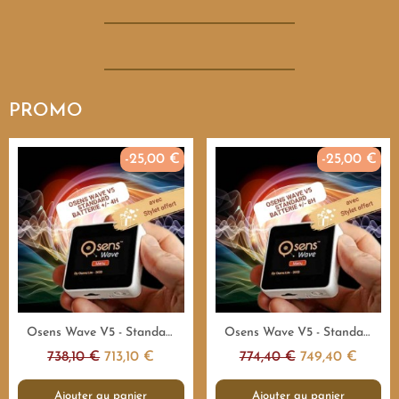
PROMO
-25,00 €
-25,00 €
Aperçu rapide
Aperçu rapide
Osens Wave V5 - Standard 55.000Hz - 4H - Emetteur fréquences
Osens Wave V5 - Standard 55.000Hz - 8H - Emetteur fréquences
738,10 €
713,10 €
774,40 €
749,40 €
Ajouter au panier
Ajouter au panier