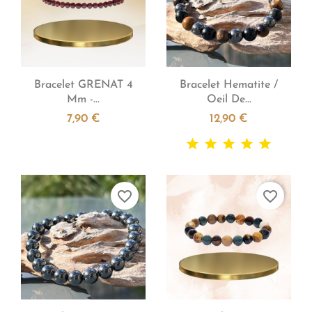


Aperçu rapide
Aperçu rapide
Bracelet GRENAT 4
Bracelet Hematite /
Mm -...
Oeil De...
7,90 €
12,90 €
favorite_border
favorite_border