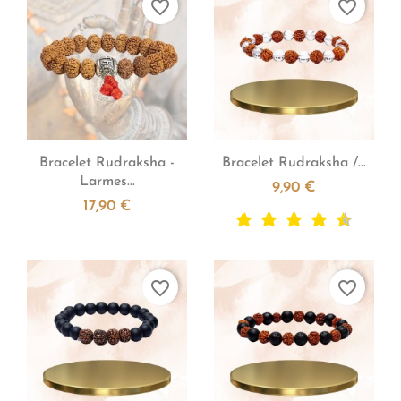
favorite_border
favorite_border


Aperçu rapide
Aperçu rapide
Bracelet Rudraksha -
Bracelet Rudraksha /...
Larmes...
9,90 €
17,90 €
favorite_border
favorite_border