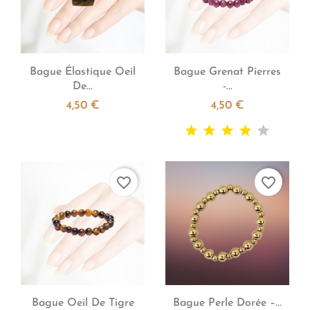


Aperçu rapide
Aperçu rapide
Bague Élastique Oeil
Bague Grenat Pierres
De...
-...
4,50 €
4,50 €
favorite_border
favorite_border


Aperçu rapide
Aperçu rapide
Bague Oeil De Tigre
Bague Perle Dorée –...