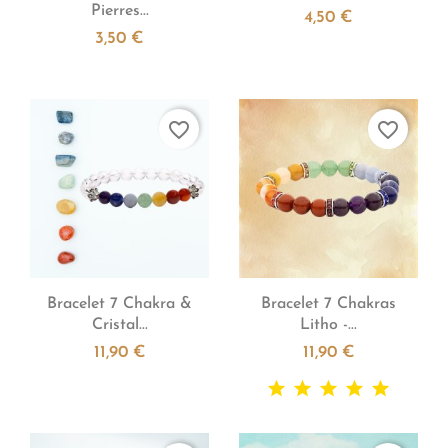
Pierres...
4,50 €
3,50 €
favorite_border
favorite_border


Aperçu rapide
Aperçu rapide
Bracelet 7 Chakra &
Bracelet 7 Chakras
Cristal...
Litho -...
11,90 €
11,90 €