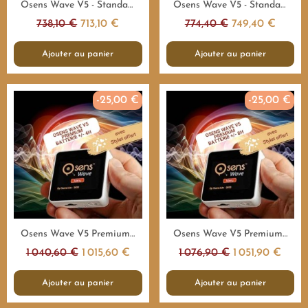
Aperçu rapide
Aperçu rapide
Osens Wave V5 - Standard 55.000Hz - 4H - Emetteur fréquences
Osens Wave V5 - Standard 55.000Hz - 8H - Emetteur fréquences
738,10 €
713,10 €
774,40 €
749,40 €
Ajouter au panier
Ajouter au panier
-25,00 €
-25,00 €
Aperçu rapide
Aperçu rapide
Osens Wave V5 Premium 1.000.000Hz - 4H - Emetteur fréquences
Osens Wave V5 Premium 1.000.000Hz - 8H - Emetteur fréquences
1 040,60 €
1 015,60 €
1 076,90 €
1 051,90 €
Ajouter au panier
Ajouter au panier