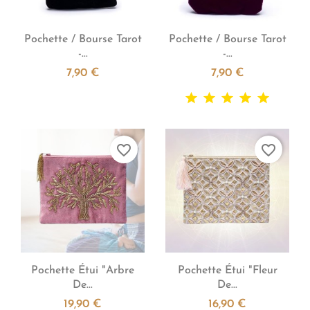


Aperçu rapide
Aperçu rapide
Pochette / Bourse Tarot
Pochette / Bourse Tarot
-...
-...
7,90 €
7,90 €
favorite_border
favorite_border


Aperçu rapide
Aperçu rapide
Pochette Étui "Arbre
Pochette Étui "Fleur
De...
De...
19,90 €
16,90 €