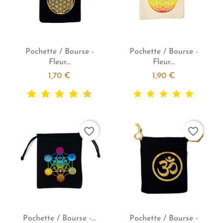


Aperçu rapide
Aperçu rapide
Pochette / Bourse -
Pochette / Bourse -
Fleur...
Fleur...
1,70 €
1,90 €
favorite_border
favorite_border


Aperçu rapide
Aperçu rapide
Pochette / Bourse -...
Pochette / Bourse -