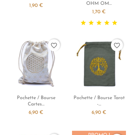
OHM OM...
1,90 €
1,70 €
favorite_border
favorite_border


Aperçu rapide
Aperçu rapide
Pochette / Bourse
Pochette / Bourse Tarot
Cartes...
-...
6,90 €
6,90 €