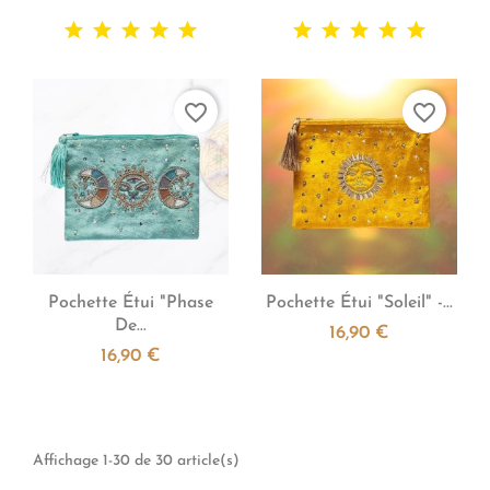
favorite_border
favorite_border


Aperçu rapide
Aperçu rapide
Pochette Étui "Phase
Pochette Étui "Soleil" -...
De...
16,90 €
16,90 €
Affichage 1-30 de 30 article(s)