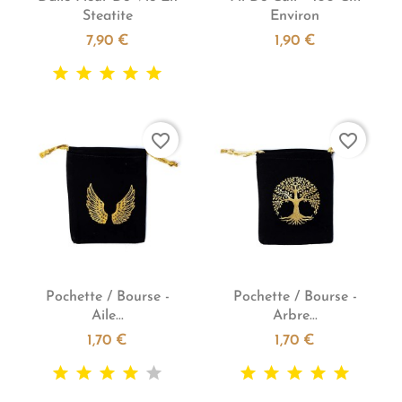
Steatite
Environ
7,90 €
1,90 €
favorite_border
favorite_border


Aperçu rapide
Aperçu rapide
Pochette / Bourse -
Pochette / Bourse -
Aile...
Arbre...
1,70 €
1,70 €