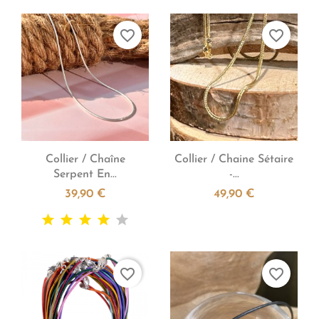
favorite_border
favorite_border


Aperçu rapide
Aperçu rapide
Collier / Chaîne
Collier / Chaine Sétaire
Serpent En...
-...
39,90 €
49,90 €
favorite_border
favorite_border