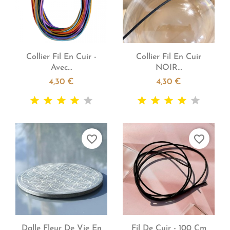


Aperçu rapide
Aperçu rapide
Collier Fil En Cuir -
Collier Fil En Cuir
Avec...
NOIR...
4,30 €
4,30 €
favorite_border
favorite_border


Aperçu rapide
Aperçu rapide
Dalle Fleur De Vie En
Fil De Cuir - 100 Cm