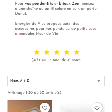
Pour
vos pendentifs
et
bijoux Zen
, pensez
à une chaîne ou un fil coloré en cuir, un porte
Donut.
Energies de Vies propose aussi des
accessoires pour vos pendules, de
petits sacs
à pe
ndules Fleur de Vie
(4/5) sur un total de 41 notes

Nom, A à Z
Affichage 1-30 de 30 article(s)
favorite_border
favorite_border