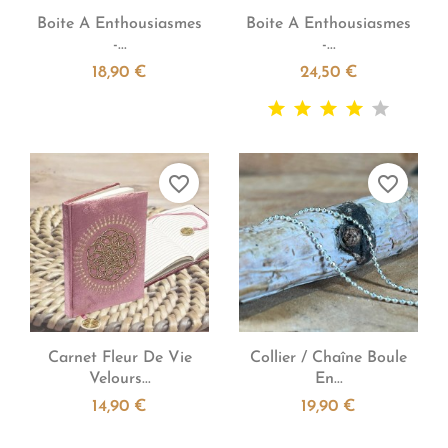


Aperçu rapide
Aperçu rapide
Boite A Enthousiasmes
Boite A Enthousiasmes
-...
-...
18,90 €
24,50 €
favorite_border
favorite_border


Aperçu rapide
Aperçu rapide
Carnet Fleur De Vie
Collier / Chaîne Boule
Velours...
En...
14,90 €
19,90 €