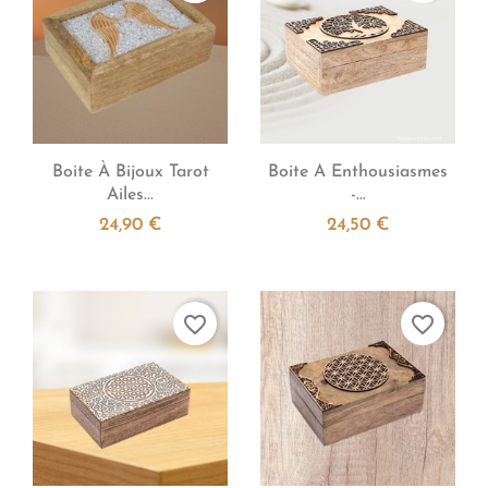


Aperçu rapide
Aperçu rapide
Boite À Bijoux Tarot
Boite A Enthousiasmes
Ailes...
-...
24,90 €
24,50 €
favorite_border
favorite_border