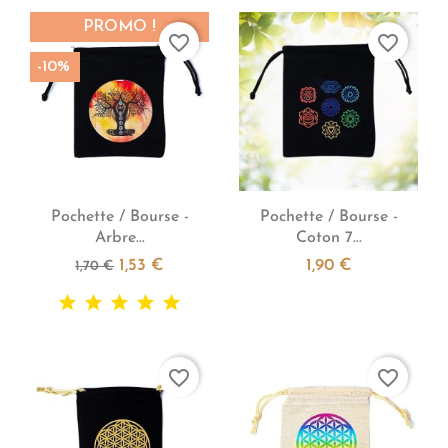
PROMO !
favorite_border
favorite_border
-10%


Aperçu rapide
Aperçu rapide
Pochette / Bourse -
Pochette / Bourse -
Arbre...
Coton 7...
1,53 €
1,90 €
1,70 €
favorite_border
favorite_border