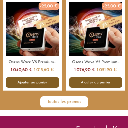
-25,00 €
-25,00 €
Aperçu rapide
Aperçu rapide
Osens Wave V5 Premium 1.000.000Hz - 4H - Emetteur fréquences
Osens Wave V5 Premium 1.000.000Hz - 8H - Emetteur fréquences
1 040,60 €
1 015,60 €
1 076,90 €
1 051,90 €
Ajouter au panier
Ajouter au panier
Toutes les promos