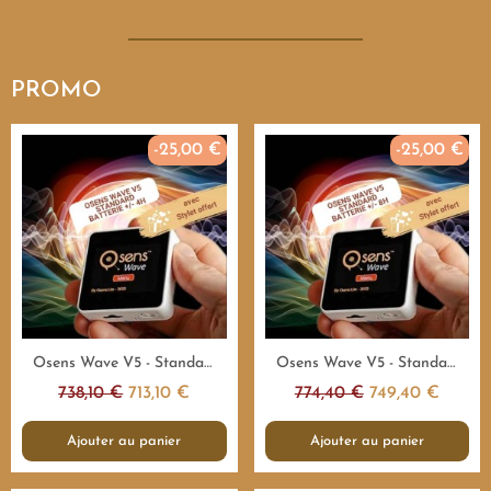
PROMO
-25,00 €
-25,00 €
Aperçu rapide
Aperçu rapide
Osens Wave V5 - Standard 55.000Hz - 4H - Emetteur fréquences
Osens Wave V5 - Standard 55.000Hz - 8H - Emetteur fréquences
738,10 €
713,10 €
774,40 €
749,40 €
Ajouter au panier
Ajouter au panier