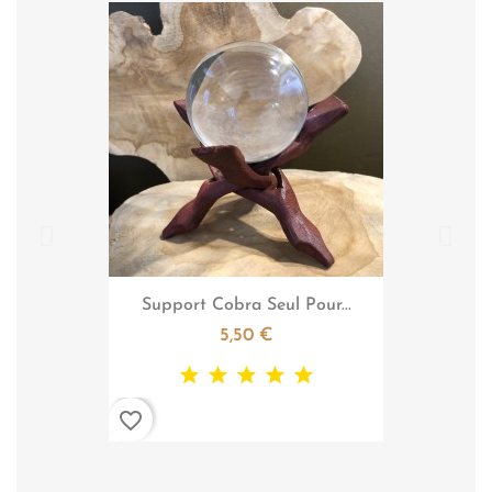

Aperçu rapide
Support Cobra Seul Pour...
5,50 €
favorite_border