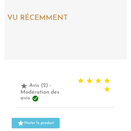
VU RÉCEMMENT

Avis (2) -
Modération des

avis

Noter le produit