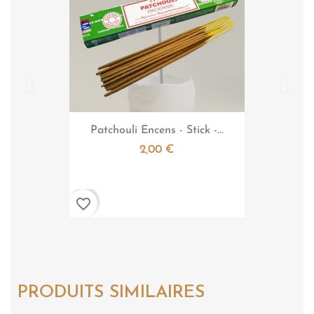

Aperçu rapide
Patchouli Encens - Stick -...
2,00 €
favorite_border
PRODUITS SIMILAIRES