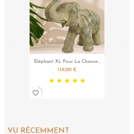

Aperçu rapide
Eléphant XL Pour La Chance...
139,00 €
favorite_border
VU RÉCEMMENT