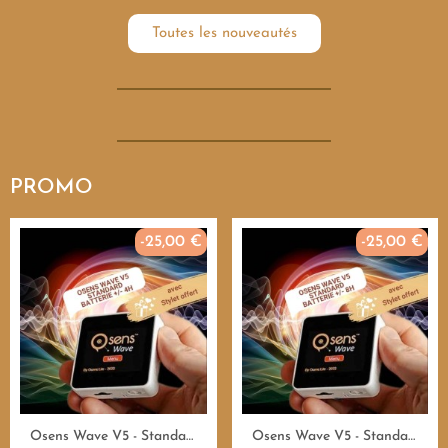
Toutes les nouveautés
PROMO
-25,00 €
-25,00 €
Aperçu rapide
Aperçu rapide
Osens Wave V5 - Standard 55.000Hz - 4H - Emetteur fréquences
Osens Wave V5 - Standard 55.000Hz - 8H - Emetteur fréquences