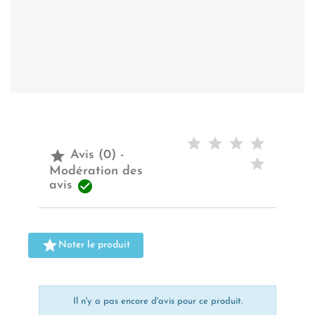

Avis (0) -
Modération des

avis

Noter le produit
Il n'y a pas encore d'avis pour ce produit.