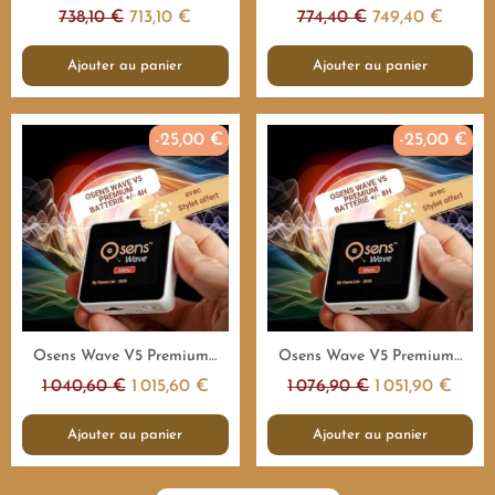
738,10 €
713,10 €
774,40 €
749,40 €
Ajouter au panier
Ajouter au panier
-25,00 €
-25,00 €
Aperçu rapide
Aperçu rapide
Osens Wave V5 Premium 1.000.000Hz - 4H - Emetteur fréquences
Osens Wave V5 Premium 1.000.000Hz - 8H - Emetteur fréquences
1 040,60 €
1 015,60 €
1 076,90 €
1 051,90 €
Ajouter au panier
Ajouter au panier