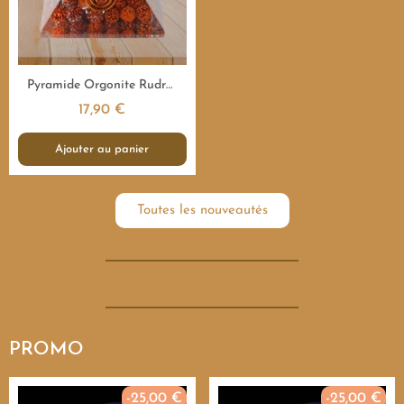
Aperçu rapide
Pyramide Orgonite Rudraksha Sacrée - 7,5 cm
17,90 €
Ajouter au panier
Toutes les nouveautés
PROMO
-25,00 €
-25,00 €