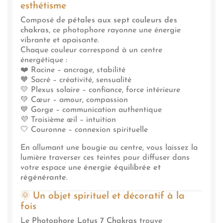
esthétisme
Composé de
pétales aux sept couleurs des
chakras
, ce photophore rayonne une énergie
vibrante et apaisante.
Chaque couleur correspond à un centre
énergétique :
❤️ Racine – ancrage, stabilité
🧡 Sacré – créativité, sensualité
💛 Plexus solaire – confiance, force intérieure
💚 Cœur – amour, compassion
💙 Gorge – communication authentique
💜 Troisième œil – intuition
🤍 Couronne – connexion spirituelle
En allumant une bougie au centre, vous laissez la
lumière traverser ces teintes pour diffuser dans
votre espace une
énergie équilibrée et
régénérante
.
🌞
Un objet spirituel et décoratif à la
fois
Le
Photophore Lotus 7 Chakras
trouve