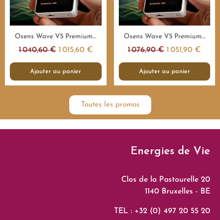
Aperçu rapide
Aperçu rapide
Osens Wave V5 Premium 1.000.000Hz - 4H - Emetteur fréquences
Osens Wave V5 Premium 1.000.000Hz - 8H - Emetteur fréquences
1 040,60 €
1 015,60 €
1 076,90 €
1 051,90 €
Ajouter au panier
Ajouter au panier
Toutes les promos
Energies de Vie
Clos de la Pastourelle 20
1140 Bruxelles - BE
TEL : +32 (0) 497 20 55 20