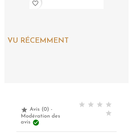
favorite_border
VU RÉCEMMENT

Avis (0) -
Modération des

avis