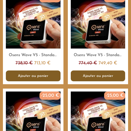
Aperçu rapide
Aperçu rapide
Osens Wave V5 - Standard 55.000Hz - 4H - Emetteur fréquences
Osens Wave V5 - Standard 55.000Hz - 8H - Emetteur fréquences
738,10 €
713,10 €
774,40 €
749,40 €
Ajouter au panier
Ajouter au panier
-25,00 €
-25,00 €