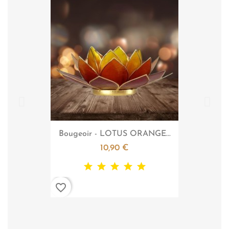

Aperçu rapide
Bougeoir - LOTUS ORANGE...
10,90 €
favorite_border