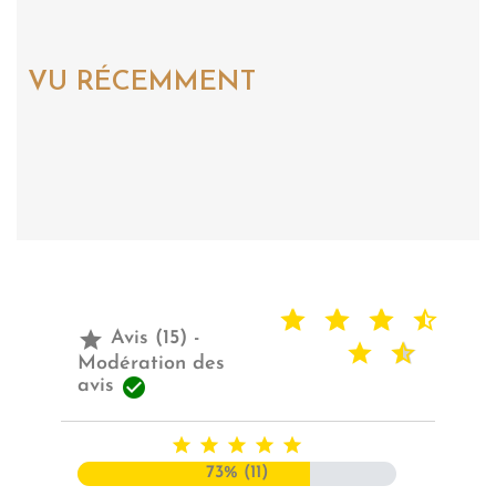
VU RÉCEMMENT

Avis (15) -
Modération des

avis





73% (11)