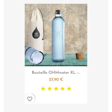

Aperçu rapide
Bouteille OHMwater XL -...
27,90 €
favorite_border