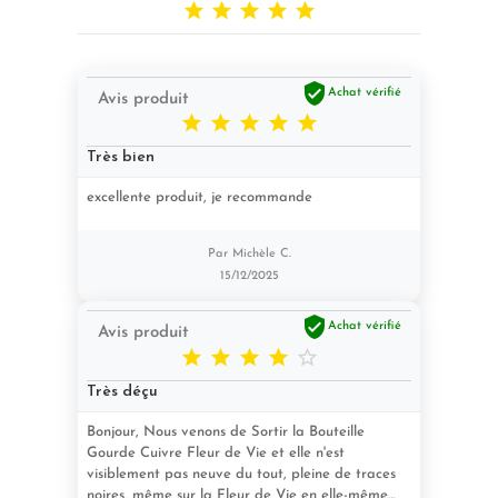






Achat vérifié
Avis produit





Très bien
excellente produit, je recommande
Par Michèle C.
15/12/2025

Achat vérifié
Avis produit





Très déçu
Bonjour, Nous venons de Sortir la Bouteille
Gourde Cuivre Fleur de Vie et elle n'est
visiblement pas neuve du tout, pleine de traces
noires, même sur la Fleur de Vie en elle-même