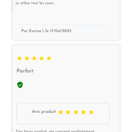
je utilise tout les jours
Par Karine l. le 17/04/2025





Parfait






Avis produit
Très beau produit, me convient parfaitement