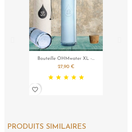

Aperçu rapide
Bouteille OHMwater XL -...
27,90 €
favorite_border
PRODUITS SIMILAIRES