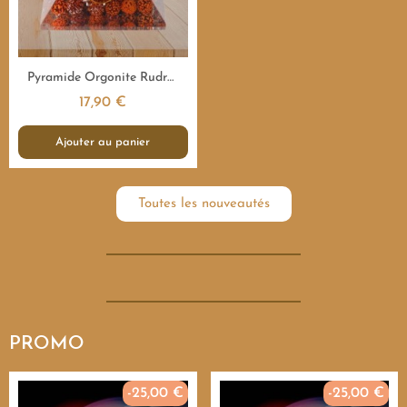
Aperçu rapide
Pyramide Orgonite Rudraksha Sacrée - 7,5 cm
17,90 €
Ajouter au panier
Toutes les nouveautés
PROMO
-25,00 €
-25,00 €