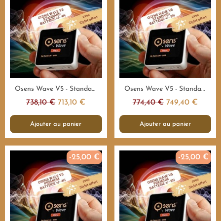
Aperçu rapide
Aperçu rapide
Osens Wave V5 - Standard 55.000Hz - 4H - Emetteur fréquences
Osens Wave V5 - Standard 55.000Hz - 8H - Emetteur fréquences
738,10 €
713,10 €
774,40 €
749,40 €
Ajouter au panier
Ajouter au panier
-25,00 €
-25,00 €