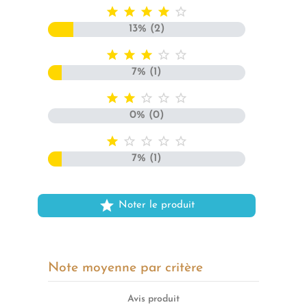





13% (2)





7% (1)





0% (0)





7% (1)

Noter le produit
Note moyenne par critère
Avis produit