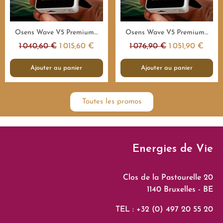
Aperçu rapide
Aperçu rapide
Osens Wave V5 Premium 1.000.000Hz - 4H - Emetteur fréquences
Osens Wave V5 Premium 1.000.000Hz - 8H - Emetteur fréquences
1 040,60 €
1 015,60 €
1 076,90 €
1 051,90 €
Ajouter au panier
Ajouter au panier
Toutes les promos
Energies de Vie
Clos de la Pastourelle 20
1140 Bruxelles - BE
TEL : +32 (0) 497 20 55 20