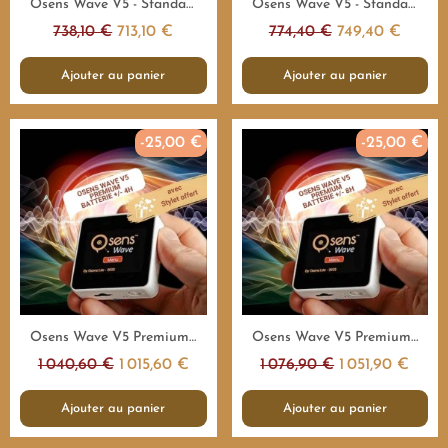
Aperçu rapide
Aperçu rapide
Osens Wave V5 - Standard 55.000Hz - 4H - Emetteur fréquences
Osens Wave V5 - Standard 55.000Hz - 8H - Emetteur fréquences
738,10 €
713,10 €
774,40 €
749,40 €
Ajouter au panier
Ajouter au panier
-25,00 €
-25,00 €
Aperçu rapide
Aperçu rapide
Osens Wave V5 Premium 1.000.000Hz - 4H - Emetteur fréquences
Osens Wave V5 Premium 1.000.000Hz - 8H - Emetteur fréquences
1 040,60 €
1 015,60 €
1 076,90 €
1 051,90 €
Ajouter au panier
Ajouter au panier