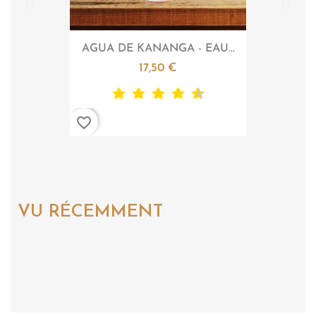

Aperçu rapide
AGUA DE KANANGA - EAU...
17,50 €
favorite_border
VU RÉCEMMENT