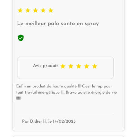





Le meilleur palo santo en spray






Avis produit
Enfin un produit de haute qualité !!! C'est le top pour
tout travail énergétique !!!! Bravo au site énergie de vie
!!!!!
Par Didier H. le 14/02/2025