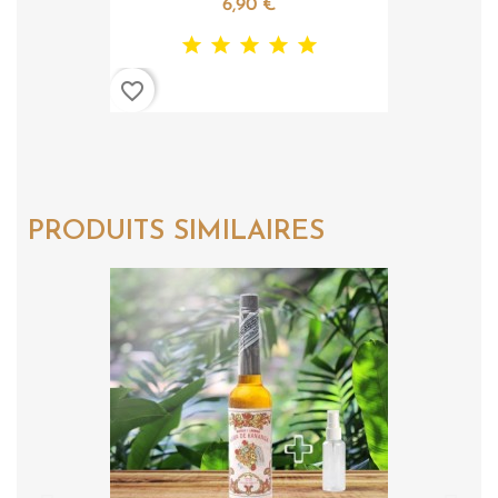
6,90 €
favorite_border
PRODUITS SIMILAIRES