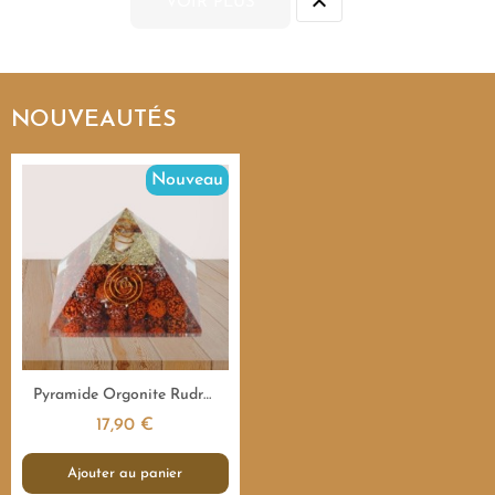

VOIR PLUS
NOUVEAUTÉS
Nouveau
Aperçu rapide
Pyramide Orgonite Rudraksha Sacrée - 7,5 cm
17,90 €
Ajouter au panier