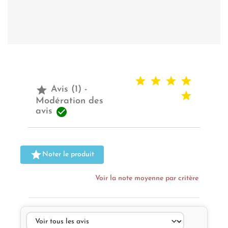

Avis (1) -
Modération des

avis

Noter le produit
Voir la note moyenne par critère