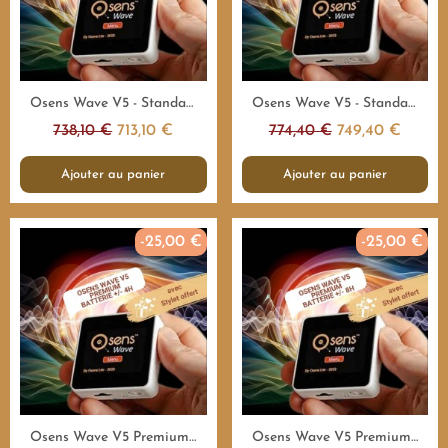
Aperçu rapide
Aperçu rapide
Osens Wave V5 - Standard 55.000Hz - 4H - Emetteur fréquences
Osens Wave V5 - Standard 55.000Hz - 8H - Emetteur fréquences
738,10 €
713,10 €
774,40 €
749,40 €
Ajouter au panier
Ajouter au panier
-25,00 €
-25,00 €
Aperçu rapide
Aperçu rapide
Osens Wave V5 Premium 1.000.000Hz - 4H - Emetteur fréquences
Osens Wave V5 Premium 1.000.000Hz - 8H - Emetteur fréquences