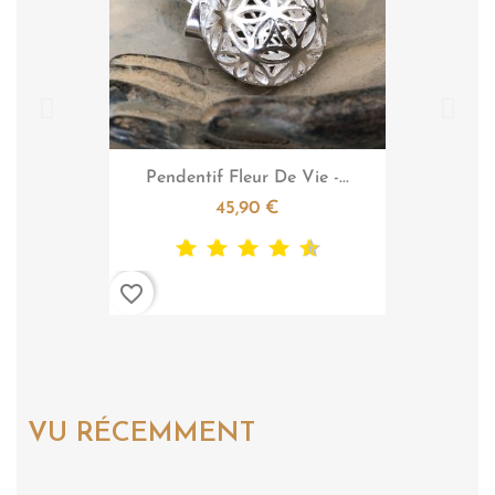

Aperçu rapide
Pendentif Fleur De Vie -...
45,90 €
favorite_border
VU RÉCEMMENT