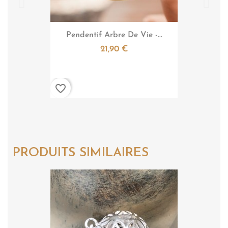

Aperçu rapide
Pendentif Arbre De Vie -...
21,90 €
favorite_border
PRODUITS SIMILAIRES