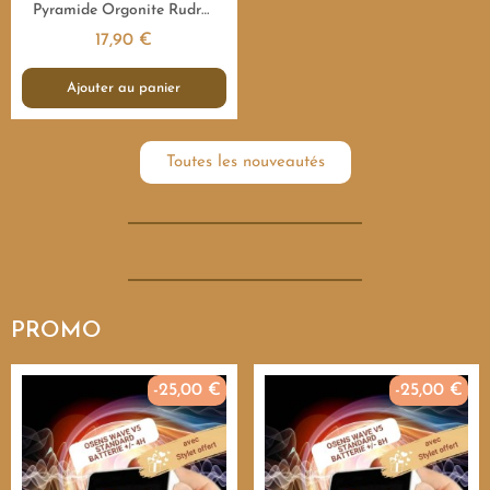
Aperçu rapide
Pyramide Orgonite Rudraksha Sacrée - 7,5 cm
17,90 €
Ajouter au panier
Toutes les nouveautés
PROMO
-25,00 €
-25,00 €