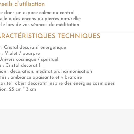
seils d’utilisation
le dans un espace calme ou central
z-le à des encens ou pierres naturelles
z-le lors de vos séances de méditation
ARACTÉRISTIQUES TECHNIQUES
: Cristal décoratif énergétique
r
: Violet / pourpre
Univers cosmique / spirituel
e
: Cristal décoratif
tion
: décoration, méditation, harmonisation
tés
: ambiance apaisante et vibratoire
larité
: objet décoratif inspiré des énergies cosmiques
ion
: 25 cm * 3 cm