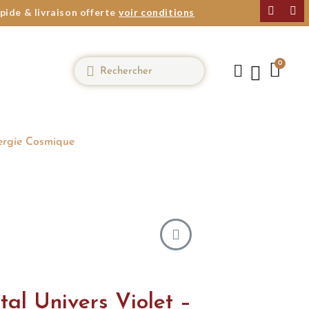
pide & livraison offerte
voir conditions
nergie Cosmique
tal Univers Violet –