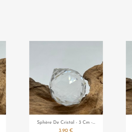

Aperçu rapide
...
Sphère De Cristal - 4 Cm -...
4,90 €