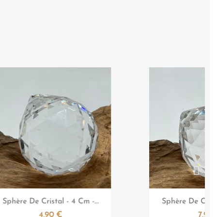


Aperçu rapide
Aper
Sphère De Cristal - 5 Cm -...
Mobile Crista
7,90 €
8,