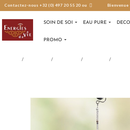
Contactez-nous +32 (0) 497 20 55 20 ou
Bienvenue
SOIN DE SOI
EAU PURE
DECO
PROMO
Accueil
Catalogue
Ésotérique
Feng Shui
Mobiles