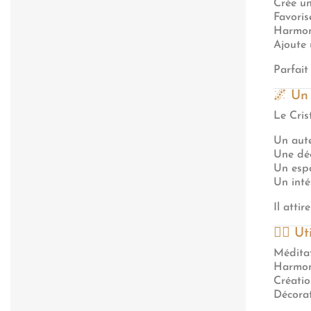
Crée u
Favoris
Harmon
Ajoute 
Parfait
🌌 Un 
Le Cris
Un aute
Une dé
Un esp
Un inté
Il atti
🧘‍♂️ 
Méditat
Harmoni
Créatio
Décorat