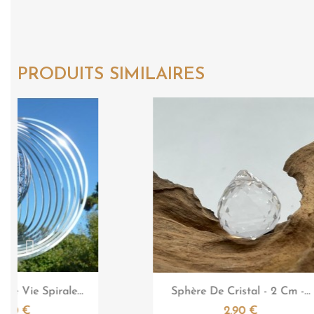
PRODUITS SIMILAIRES

Aperçu rapide
Aperçu rapide
 Cristal - 2 Cm -...
Sphère De Cristal - 3 Cm -
2,90 €
3,90 €