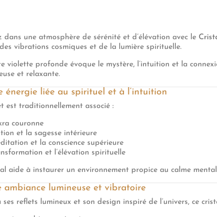
 dans une atmosphère de sérénité et d’élévation avec le
Crist
 des vibrations cosmiques et de la lumière spirituelle.
te violette profonde évoque le mystère, l’intuition et la conne
euse et relaxante.
 énergie liée au spirituel et à l’intuition
et est traditionnellement associé :
kra couronne
ition et la sagesse intérieure
ditation et la conscience supérieure
nsformation et l’élévation spirituelle
tal aide à instaurer un environnement propice au calme mental 
 ambiance lumineuse et vibratoire
ses reflets lumineux et son design inspiré de l’univers, ce crista