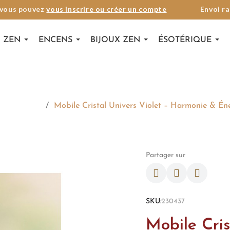
 vous pouvez
vous inscrire ou créer un compte
Envoi ra
 ZEN
ENCENS
BIJOUX ZEN
ÉSOTÉRIQUE
 - Carillons
Mobile Cristal Univers Violet – Harmonie & É
Partager sur
SKU
230437
Mobile Cris