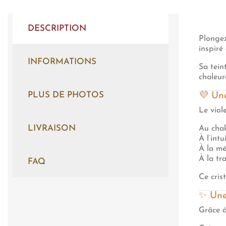
DESCRIPTION
Plongez
inspiré
INFORMATIONS
Sa tein
chaleur
PLUS DE PHOTOS
💜 Une
Le viol
LIVRAISON
Au cha
À l’intu
À la mé
À la tra
FAQ
Ce cris
✨ Une
Grâce à 