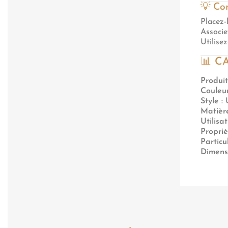
💡 Con
Placez-
Associe
Utilise
📊 C
Produit
Couleu
Style
: 
Matièr
Utilisa
Proprié
Particu
Dimens