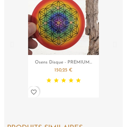

Aperçu rapide
Osens Disque - PREMIUM...
150,25 €
favorite_border