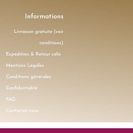
Informations
Livraison gratuite (voir
conditions)
Expédition & Retour colis
Mentions Légales
Conditions générales
Confidentialité
FAQ
Contactez-nous