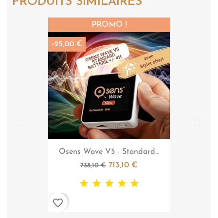
PRODUITS SIMILAIRES
PROMO !
-25,00 €

Aperçu rapide
Osens Wave V5 - Standard...
713,10 €
738,10 €
favorite_border