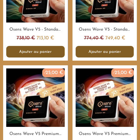
Aperçu rapide
Aperçu rapide
Osens Wave V5 - Standard 55.000Hz - 4H - Emetteur fréquences
Osens Wave V5 - Standard 55.000Hz - 8H - Emetteur fréquences
738,10 €
713,10 €
774,40 €
749,40 €
Ajouter au panier
Ajouter au panier
-25,00 €
-25,00 €
Aperçu rapide
Aperçu rapide
Osens Wave V5 Premium 1.000.000Hz - 4H - Emetteur fréquences
Osens Wave V5 Premium 1.000.000Hz - 8H - Emetteur fréquences