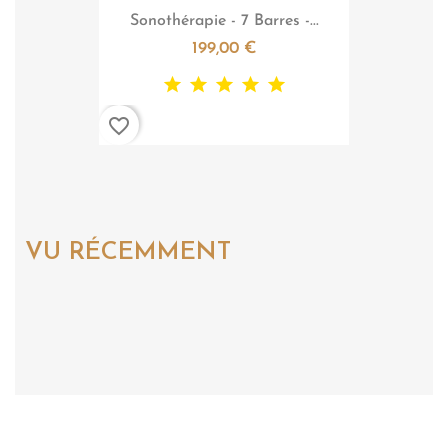

Aperçu rapide
Sonothérapie - 7 Barres -...
199,00 €
favorite_border
VU RÉCEMMENT