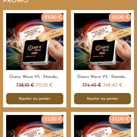
PROMO
-25,00 €
-25,00 €
Aperçu rapide
Aperçu rapide
Osens Wave V5 - Standard 55.000Hz - 4H - Emetteur fréquences
Osens Wave V5 - Standard 55.000Hz - 8H - Emetteur fréquences
738,10 €
713,10 €
774,40 €
749,40 €
Ajouter au panier
Ajouter au panier
-25,00 €
-25,00 €