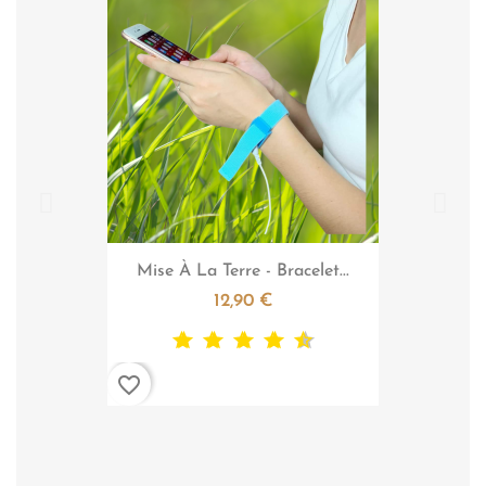

Aperçu rapide
Mise À La Terre - Bracelet...
12,90 €
favorite_border