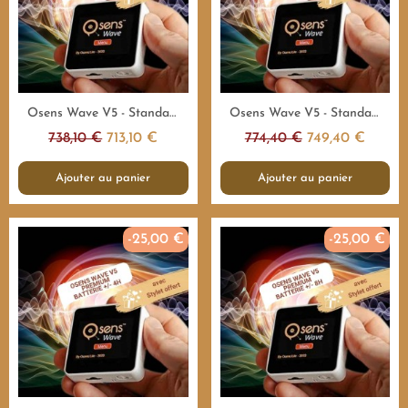
Aperçu rapide
Aperçu rapide
Osens Wave V5 - Standard 55.000Hz - 4H - Emetteur fréquences
Osens Wave V5 - Standard 55.000Hz - 8H - Emetteur fréquences
738,10 €
713,10 €
774,40 €
749,40 €
Ajouter au panier
Ajouter au panier
-25,00 €
-25,00 €