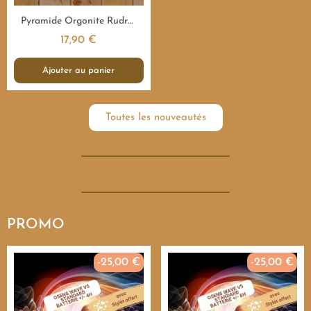
Aperçu rapide
Pyramide Orgonite Rudraksha Sacrée - 7,5 cm
17,90 €
Ajouter au panier
Toutes les nouveautés
PROMO
-25,00 €
-25,00 €