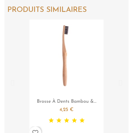
PRODUITS SIMILAIRES

Aperçu rapide
Brosse À Dents Bambou &...
4,25 €
favorite_border