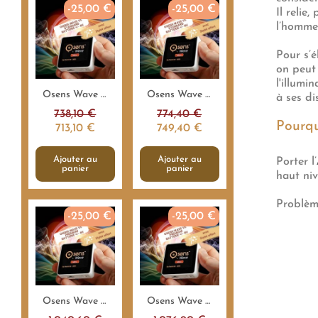
-25,00 €
-25,00 €
Il relie
l’homme 
Pour s’é
on peut 
l'illumi
Aperçu rapide
Aperçu rapide
Osens Wave V5 - Standard 55.000Hz - 4H - Emetteur fréquences
Osens Wave V5 - Standard 55.000Hz - 8H - Emetteur fréquences
à ses dis
738,10 €
774,40 €
Pourqu
713,10 €
749,40 €
Ajouter au
Ajouter au
Porter l’
panier
panier
haut ni
Problèm
-25,00 €
-25,00 €
Aperçu rapide
Aperçu rapide
Osens Wave V5 Premium 1.000.000Hz - 4H - Emetteur fréquences
Osens Wave V5 Premium 1.000.000Hz - 8H - Emetteur fréquences