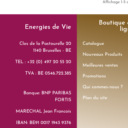
Affichage 1-5 d
Boutique 
Energies de Vie
li
Clos de la Pastourelle 20
Catalogue
1140 Bruxelles - BE
Nouveaux Produits
TEL : +32 (0) 497 20 55 20
Meilleures ventes
TVA : BE 0546.722.385
Promotions
Qui sommes-nous ?
Banque: BNP PARIBAS
Plan du site
FORTIS
MARECHAL Jean Francois
IBAN: BE91 0017 1943 9376