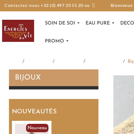
Contactez-nous +32 (0) 497 20 55 20 ou
Bienvenue
SOIN DE SOI
EAU PURE
DECO
PROMO
Accueil
Catalogue
Ésotérique
L'Arbre de Vie
Bi
BIJOUX
NOUVEAUTÉS
Nouveau