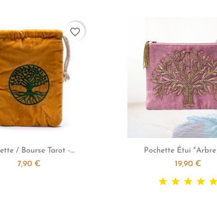
favorite_border


Aperçu rapide
Aperçu rapid
tte / Bourse Tarot -...
Pochette Étui "Arbre 
7,90 €
19,90 €