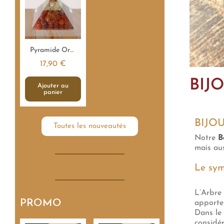
Aperçu rapide
Pyramide Orgonite Rudraksha Sacrée - 7,5 cm
17,90 €
BIJ
Ajouter au
panier
BIJO
Toutes les nouveautés
Notre
B
mais au
Le sym
L’Arbre 
PROMO
apport
Dans le
considér