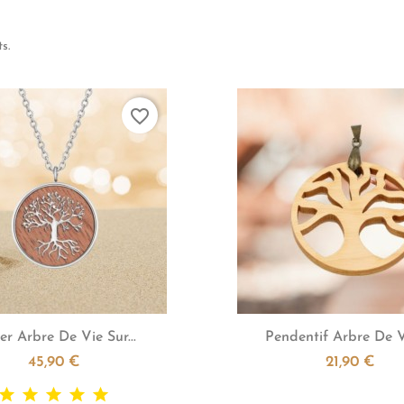
s.
favorite_border


Aperçu rapide
Aperçu rapid
ier Arbre De Vie Sur...
Pendentif Arbre De Vie
45,90 €
21,90 €