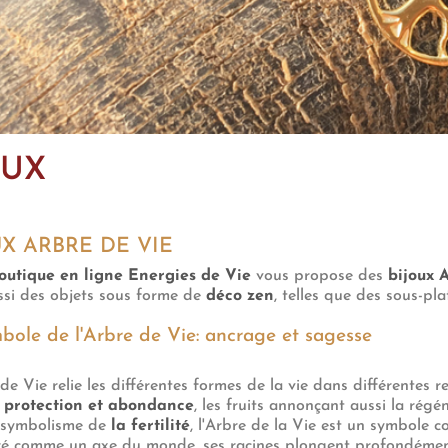
OUX
UX ARBRE DE VIE
outique en ligne Energies de Vie
vous propose des
bijoux 
ssi des objets sous forme de
déco zen
, telles que des sous-pl
bole de l'Arbre de Vie: ancrage et sagesse
de Vie relie les différentes formes de la vie dans différentes re
e
protection et abondance
, les fruits annonçant aussi la régéné
 symbolisme de
la fertilité
, l'Arbre de la Vie est un symbole c
é comme un axe du monde, ses racines plongent profondément d