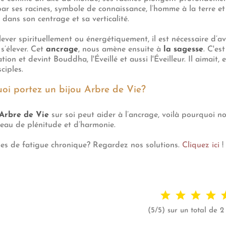
, par ses racines, symbole de connaissance, l’homme à la terre et
dans son centrage et sa verticalité.
lever spirituellement ou énergétiquement, il est nécessaire d’av
s’élever. Cet
ancrage
, nous amène ensuite à
la sagesse
. C'es
nation et devint Bouddha, l'Éveillé et aussi l'Éveilleur. Il aimait,
ciples.
oi portez un bijou Arbre de Vie?
Arbre de Vie
sur soi peut aider à l’ancrage, voilà pourquoi n
veau de plénitude et d’harmonie.
es de fatigue chronique? Regardez nos solutions.
Cliquez ici
!
(5/5) sur un total de 2