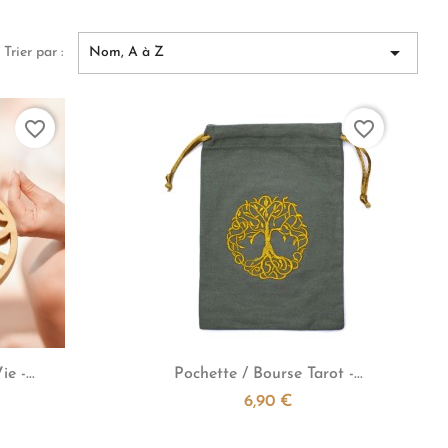

Trier par :
Nom, A à Z
favorite_border
favorite_border

e
Aperçu rapide
 -...
Pochette / Bourse Tarot -...
6,90 €