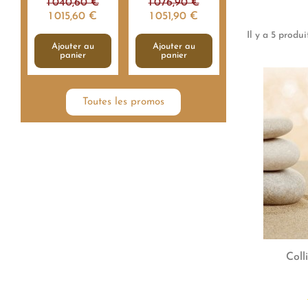
1 040,60 €
1 076,90 €
1 015,60 €
1 051,90 €
Il y a 5 produit
Ajouter au
Ajouter au
panier
panier
Toutes les promos
Coll