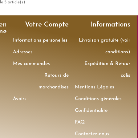
e 5 article(s)
en
Votre Compte
Informations
gne
Informations personelles
Livraison gratuite (voir
Adresses
conditions)
Mes commandes
Expédition & Retour
Retours de
colis
marchandises
Mentions Légales
Avoirs
Conditions générales
Confidentialité
FAQ
Contactez-nous