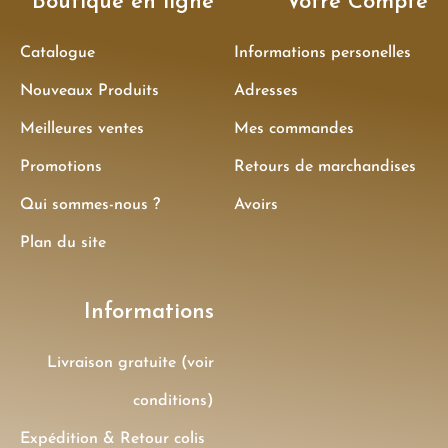
Boutique en ligne
Votre Compte
Catalogue
Informations personelles
Nouveaux Produits
Adresses
Meilleures ventes
Mes commandes
Promotions
Retours de marchandises
Qui sommes-nous ?
Avoirs
Plan du site
Informations
Livraison gratuite (voir
conditions)
Expédition & Retour colis