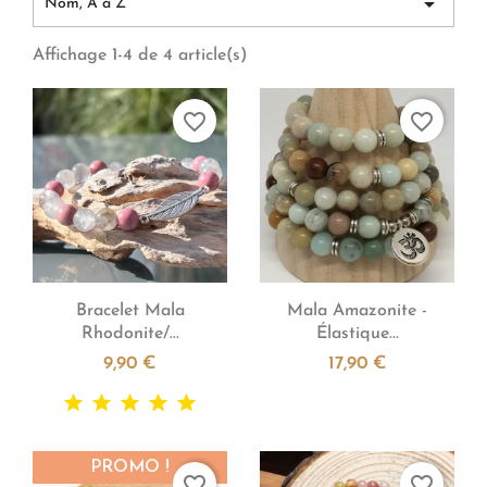

Nom, A à Z
Affichage 1-4 de 4 article(s)
favorite_border
favorite_border


Aperçu rapide
Aperçu rapide
Bracelet Mala
Mala Amazonite -
Rhodonite/...
Élastique...
9,90 €
17,90 €
PROMO !
favorite_border
favorite_border