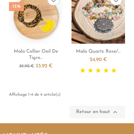
-15%


Aperçu rapide
Aperçu rapide
Mala Collier Oeil De
Mala Quartz Rose/...
Tigre...
24,90 €
33,92 €
39,90 €
Affichage 1-4 de 4 article(s)

Retour en haut