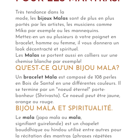
Très tendance dans la
mode, les
bijoux
Malas
sont de plus en plus
portés par les artistes, les musiciens comme
Mika par exemple ou les mannequins.
Mettez-en un ou plusieurs à votre poignet en
bracelet, homme ou femme, il vous donnera un
look décontracté et spirituel.
Les
Malas
se portent aussi en colliers sur une
chemise blanche par exemple!
QU'EST-CE QU'UN BIJOU MALA?
Un
bracelet Mala
est composé de 108 perles
en
Bois de Santal en une différentes couleurs. Il
se termine par un "noeud éternel" porte-
bonheur (Shrivasta). Ce noeud peut être jaune,
orange ou rouge.
BIJOU MALA ET SPIRITUALITÉ.
Le
mala
(japa mala ou
mala
,
signifiant guirelande) est un chapelet
bouddhique ou hindou utilisé entre autres pour
la récitation des mantras (phrases répétées