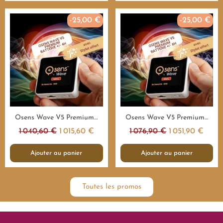
-25,00 €
-25,00 €
Aperçu rapide
Aperçu rapide
Osens Wave V5 Premium 1.000.000Hz - 4H - Emetteur fréquences
Osens Wave V5 Premium 1.000.000Hz - 8H - Emetteur fréquences
1 040,60 €
1 015,60 €
1 076,90 €
1 051,90 €
Ajouter au panier
Ajouter au panier
Toutes les promos