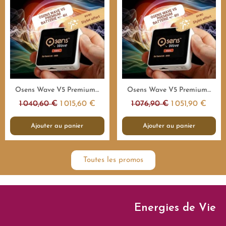
Aperçu rapide
Aperçu rapide
Osens Wave V5 Premium 1.000.000Hz - 4H - Emetteur fréquences
Osens Wave V5 Premium 1.000.000Hz - 8H - Emetteur fréquences
1 040,60 €
1 015,60 €
1 076,90 €
1 051,90 €
Ajouter au panier
Ajouter au panier
Toutes les promos
Energies de Vie