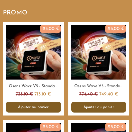
PROMO
-25,00 €
-25,00 €
Aperçu rapide
Aperçu rapide
Osens Wave V5 - Standard 55.000Hz - 4H - Emetteur fréquences
Osens Wave V5 - Standard 55.000Hz - 8H - Emetteur fréquences
738,10 €
713,10 €
774,40 €
749,40 €
Ajouter au panier
Ajouter au panier
-25,00 €
-25,00 €