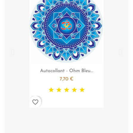

Aperçu rapide
Autocollant - Ohm Bleu...
7,70 €
favorite_border